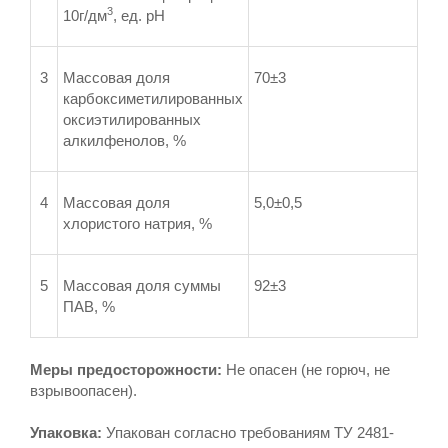
3
10г/дм
, ед. рН
3
Массовая доля
70±3
карбоксиметилированных
оксиэтилированных
алкилфенолов, %
4
Массовая доля
5,0±0,5
хлористого натрия, %
5
Массовая доля суммы
92±3
ПАВ, %
Меры предосторожности:
Не опасен (не горюч, не
взрывоопасен).
Упаковка:
Упакован согласно требованиям ТУ 2481-